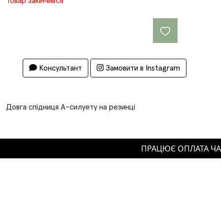
Товар закінчився
Консультант
Замовити в Instagram
Довга спідниця А-силуету на резинці
Деталі
ПРАЦЮЄ ОПЛАТА ЧАСТ
Довжина виробу 100см
Ширина по талії 31см
Ширина по бедрах 51см
Склад
90% поліестер 10% лайкра