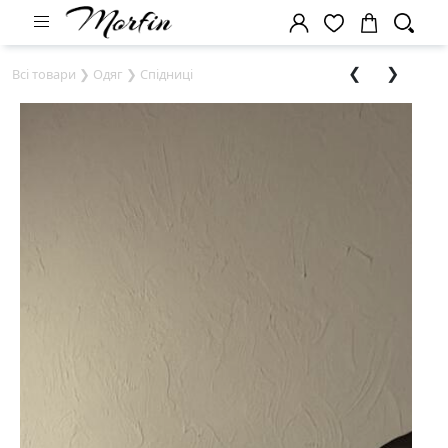
❮
❯
Всі товари
❯
Одяг
❯
Спідниці