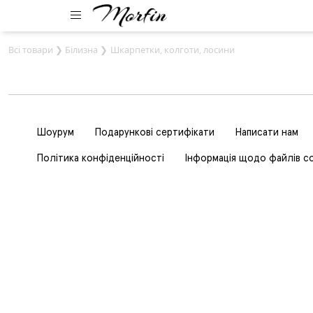
Всі товари
❯
Білизна
❯
Шкарпетки, колготи, лосини
Шоурум
Подарункові сертифікати
Написати нам
Політика конфіденційності
Інформація щодо файлів c