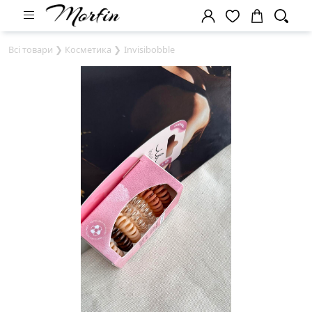
Всі товари
❯
Косметика
❯
Invisibobble