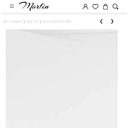
❮
❯
Всі товари
❯
Взуття
❯
Босоніжки/сабо