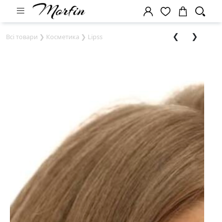
❮
❯
Всі товари
❯
Косметика
❯
Lipss