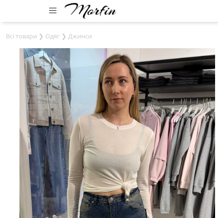
Всі товари
❯
Одяг
❯
Джинси